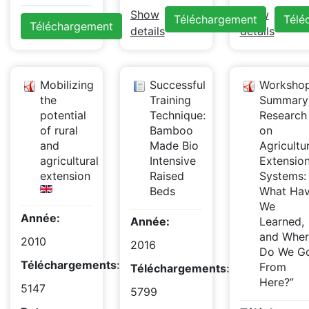
Show
Show
Téléchargement
Télé
Téléchargement
details
details
Mobilizing
Successful
Worksho
the
Training
Summary
potential
Technique:
Research
of rural
Bamboo
on
and
Made Bio
Agricultur
agricultural
Intensive
Extensio
extension
Raised
Systems:
Beds
What Ha
We
Année:
Année:
Learned,
and Wher
2010
2016
Do We G
Téléchargements:
From
Téléchargements:
Here?”
5147
5799