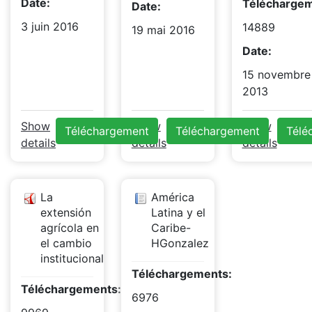
Date:
Téléchargem
Date:
3 juin 2016
14889
19 mai 2016
Date:
15 novembre
2013
Show
Show
Show
Téléchargement
Téléchargement
Télé
details
details
details
La
América
extensión
Latina y el
agrícola en
Caribe-
el cambio
HGonzalez
institucional
Téléchargements:
Téléchargements:
6976